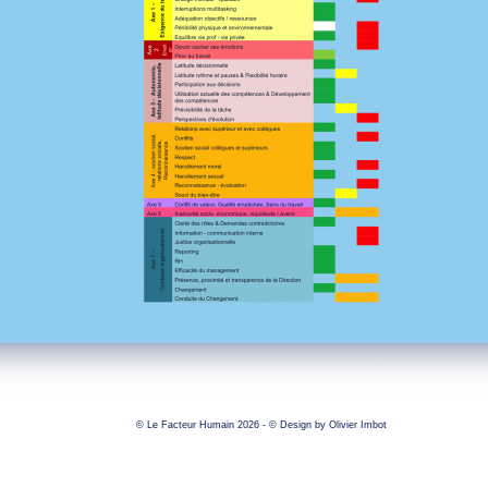
© Le Facteur Humain 2026 - © Design by
Olivier Imbot