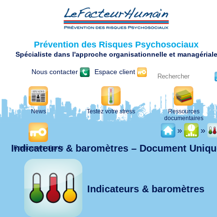
Prévention des Risques Psychosociaux
Spécialiste dans l'approche organisationnelle et managérial
Nous contacter
Espace client
News
Testez votre stress
Ressources
documentaires
»
»
Indicateurs & baromètres – Document Uniqu
Ressources clients
Indicateurs & baromètres