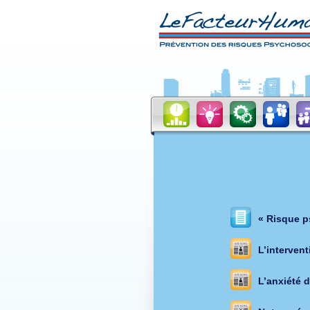
« Risque p
L’interven
L’anxiété 