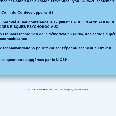
ence et Conférence au salon Preventica Lyon 24-25-26 septembre
u Co … du Co-développement?
 petit-déjeuner conférence le 12 juillet: LA REORGANISATION D
E DES RISQUES PSYCHOSOCIAUX
és Français recordmen de la démotivation (40%), des cadres supér
reconnaissance
e recommandations pour favoriser l’épanouissement au travail
les questions suggérées par le NIOSH
© Le Facteur Humain 2026 - © Design by
Olivier Imbot