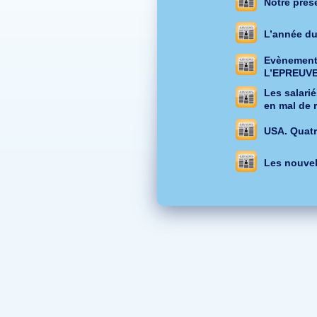
Notre prés
L’année d
Evènement:
L’EPREUV
Les salari
en mal de 
USA. Quatr
Les nouvel