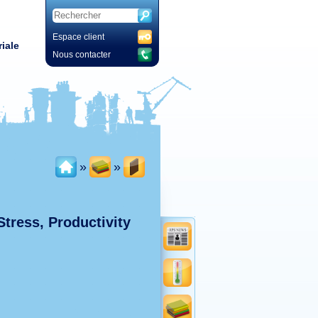
Espace client
iale
Nous contacter
»
»
tress, Productivity