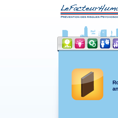
Ro
an