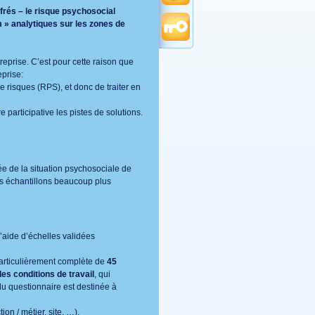
frés – le risque psychosocial
m » analytiques sur les zones de
reprise. C’est pour cette raison que
eprise:
de risques (RPS), et donc de traiter en
 participative les pistes de solutions.
e de la situation psychosociale de
des échantillons beaucoup plus
 l’aide d’échelles validées
particulièrement complète de
45
les conditions de travail
, qui
du questionnaire est destinée à
n / métier, site, …).