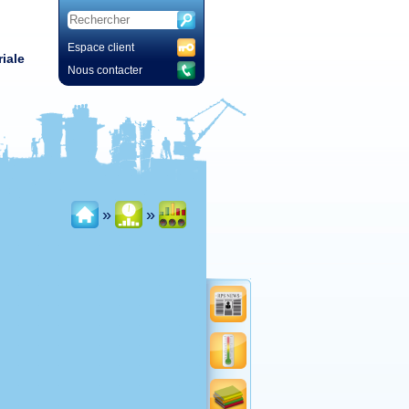
Espace client
iale
Nous contacter
»
»