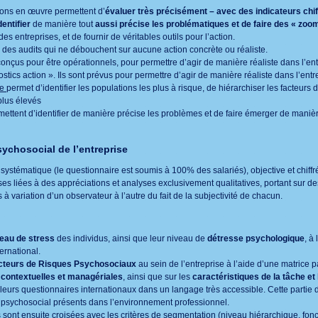
ons en œuvre permettent d’
évaluer très précisément – avec des indicateurs chif
dentifier
de manière tout
aussi précise les problématiques
et de faire des « zoo
 entreprises, et de fournir de véritables outils pour l’action.
 des audits qui ne débouchent sur aucune action concrète ou réaliste.
onçus pour être opérationnels, pour permettre d’agir de manière réaliste dans l’ent
ics action ». Ils sont prévus pour permettre d’agir de manière réaliste dans l’entr
ve
permet d’identifier les populations les plus à risque, de hiérarchiser les facteurs 
 plus élevés
mettent d’identifier de manière précise les problèmes et de faire émerger de manière
sychosocial de l’entreprise
tématique (le questionnaire est soumis à 100% des salariés), objective et chiffré
erses liées à des appréciations et analyses exclusivement qualitatives, portant sur 
 à variation d’un observateur à l’autre du fait de la subjectivité de chacun.
eau de stress
des individus, ainsi que leur niveau de
détresse psychologique
, à
ernational.
cteurs de Risques Psychosociaux
au sein de l’entreprise à l’aide d’une matrice 
, contextuelles et managériales
, ainsi que sur les
caractéristiques de la tâche et 
lleurs questionnaires internationaux dans un langage très accessible. Cette partie 
e psychosocial présents dans l’environnement professionnel.
ont ensuite croisées avec les critères de segmentation (niveau hiérarchique, fonctio