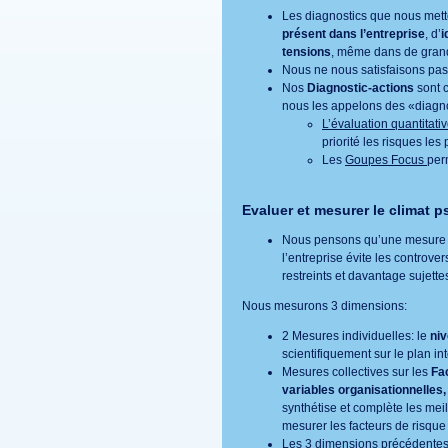
Les diagnostics que nous mett
présent dans l’entreprise
, d’
i
tensions
, même dans de grandes
Nous ne nous satisfaisons pas
Nos
Diagnostic-actions
sont c
nous les appelons des «diagnost
L’évaluation quantitati
priorité les risques les
Les
Goupes
Focus
per
Evaluer et mesurer le climat p
Nous pensons qu’une mesure sys
l’entreprise évite les controv
restreints et davantage sujettes
Nous mesurons 3 dimensions:
2 Mesures individuelles: le
niv
scientifiquement sur le plan int
Mesures collectives sur les
Fa
variables organisationnelles
synthétise et complète les mei
mesurer les facteurs de risqu
Les 3 dimensions précédentes s