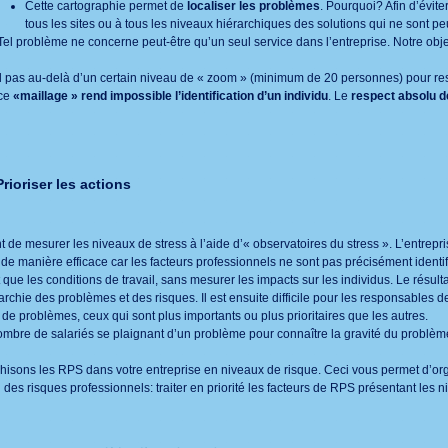
Cette cartographie permet de
localiser les problèmes
. Pourquoi? Afin d’évit
tous les sites ou à tous les niveaux hiérarchiques des solutions qui ne sont p
Tel problème ne concerne peut-être qu’un seul service dans l’entreprise. Notre objec
 pas au-delà d’un certain niveau de « zoom » (minimum de 20 personnes) pour re
 ce
«maillage » rend impossible l’identification d’un individu
. Le
respect absolu d
rioriser les actions
 de mesurer les niveaux de stress à l’aide d’« observatoires du stress ». L’entrepri
 de manière efficace car les facteurs professionnels ne sont pas précisément identif
ue les conditions de travail, sans mesurer les impacts sur les individus. Le résultat
rchie des problèmes et des risques. Il est ensuite difficile pour les responsables d
de problèmes, ceux qui sont plus importants ou plus prioritaires que les autres.
 nombre de salariés se plaignant d’un problème pour connaître la gravité du problèm
chisons les RPS dans votre entreprise en niveaux de risque. Ceci vous permet d’org
des risques professionnels: traiter en priorité les facteurs de RPS présentant les n