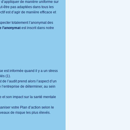
er d’appliquer de manière uniforme sur
eut-être pas adaptées dans tous les
tif est d’agir de manière efficace et
specter totalement l’anonymat des
e l’anonymat
est inscrit dans notre
se est informée quand il y a un stress
iés (
1
).
 de l’audit prend alors l’aspect d’un
e l’entreprise de déterminer, au sein
e et son impact sur la santé mentale
aniser votre Plan d’action selon le
iveaux de risque les plus élevés.