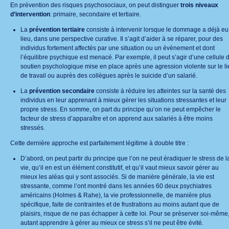
En prévention des risques psychosociaux, on peut distinguer
trois niveaux
d’intervention
: primaire, secondaire et tertiaire.
La
prévention tertiaire
consiste à intervenir lorsque le dommage a déjà eu
lieu, dans une perspective curative. Il s’agit d’aider à se réparer, pour des
individus fortement affectés par une situation ou un évènement et dont
l’équilibre psychique est menacé. Par exemple, il peut s’agir d’une cellule 
soutien psychologique mise en place après une agression violente sur le li
de travail ou auprès des collègues après le suicide d’un salarié.
La
prévention secondaire
consiste à réduire les atteintes sur la santé des
individus en leur apprenant à mieux gérer les situations stressantes et leur
propre stress. En somme, on part du principe qu’on ne peut empêcher le
facteur de stress d’apparaître et on apprend aux salariés à être moins
stressés.
Cette dernière approche est parfaitement légitime à double titre :
D’abord, on peut partir du principe que l’on ne peut éradiquer le stress de l
vie, qu’il en est un élément constitutif, et qu’il vaut mieux savoir gérer au
mieux les aléas qui y sont associés. Si de manière générale, la vie est
stressante, comme l’ont montré dans les années 60 deux psychiatres
américains (Holmes & Rahe), la vie professionnelle, de manière plus
spécifique, faite de contraintes et de frustrations au moins autant que de
plaisirs, risque de ne pas échapper à cette loi. Pour se préserver soi-même
autant apprendre à gérer au mieux ce stress s’il ne peut être évité.