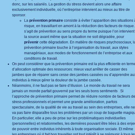
donc, sur les salariés. La gestion du stress devient alors une affaire
exclusivement individuelle, où l’entreprise intervient au mieux au titre de
sponsor.
La
prévention primaire
consiste à éviter l’apparition des situations 
risque, en travaillant en amont à la réduction des facteurs de risque. 
s’agit de prévention au sens propre du terme puisque l’on intervient
la source avant même que la situation ne soit dégradée, pour
prévenir
cette dégradation. En matière de risques psychosociaux, l
prévention primaire touche à l’organisation du travail, aux styles
managériaux, aux modes de fonctionnement de l’entreprise et aux
conditions de travail.
On peut considérer que la prévention primaire est la plus efficiente en term
d’allocation optimale des ressources: mieux vaut arrêter de casser des
jambes que de réparer sans cesse des jambes cassées ou d’apprendre au
individus à mieux gérer la douleur de la jambe cassée.
Néanmoins, il ne faut pas se faire d’illusion. Le monde du travail ne sera
jamais un monde parfait gouverné par les seuls bons sentiments . Si
l’approche de prévention primaire permet de réduire nombre de facteurs d
stress professionnels et permet une grande amélioration, parfois
spectaculaire, de la qualité de vie au travail au sein des entreprises, elle ne
va pas faire disparaître tous les problèmes par un coup de baguette magiq
En particulier, elle a peu de prise sur les problématiques individuelles
(personnelles) et relationnelles, les dernières pouvant être liées à des enj
de pouvoir entre individus inhérents à toute organisation sociale. Et même
les entreprises où il fait bon travailler ont tout intérêt à se prémunir à tous le