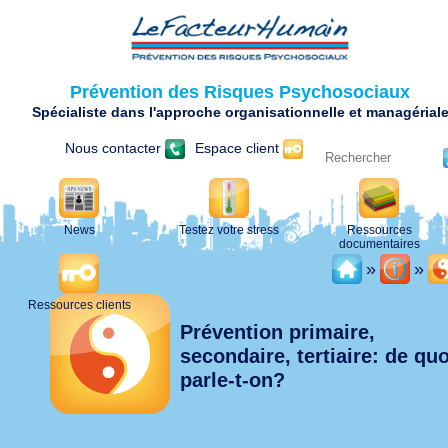
Prévention des Risques Psychosociaux
Spécialiste dans l'approche organisationnelle et managérial
Nous contacter
Espace client
News
Testez votre stress
Ressources
documentaires
»
»
Ressources clients
Prévention primaire,
secondaire, tertiaire: de quo
parle-t-on?