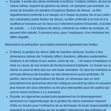
Ensuite, il existe des stress inhérents à la tâche. Certains métiers, de par le
nature même, risquent de générer du stress. Un pompier, par exemple, ne
cesse de travailler en situation d’urgence (facteur de stress), va être
régulièrement confronté à un danger où il risque sa propre vie et ses celle 
ses camarades (autre facteur de stress), va être confronté à la mort et à la
souffrance humaine sur les lieux où il intervient (scène d’incendie, d’accide
de suicide, …). Ces facteurs de stress, inhérents au métier de pompier, ne
peuvent être réduits. Il convient alors, pour l’employeur, d’en minimiser les
effets négatifs.
Néanmoins la prévention secondaire présente également des limites:
D’abord, la gestion du stress, faite de manière sérieuse, touche à des
dimensions intimes de l’individu (affect, émotions, attitudes existentielles,
relations à soi-même et aux autres, choix de vie, …) et risque d’impliquer u
mise en cause de nos modes de fonctionnement habituels. Ce travail sur so
même ne peut se faire que sur une base volontaire. Or, tous les individus n
sont pas désireux de travailler sur des dimensions aussi profondes. Et
parfois, dans les organisations de travail, on remarque que ce sont
précisément les personnes dont les collègues pensent qu’elles en auraient
plus besoin (les plus stressées ou les plus stressantes pour les autres) qui
sont le moins enclines à s’y aventurer.
Ensuite, les approches portant principalement sur le développement
personnel ou l’apprentissage de la gestion du stress individuel risquent
d’être un moyen pour l’entreprise de se décharger de toute responsabilité 
reportant la problématique sur les qualités intrinsèques des individus et,