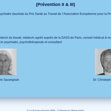
(Prévention II & III)
ychiatre (lauréats du Prix Santé au Travail de l’Association Européenne pour la P
ecin du travail, médecin agréé auprès de la DASS de Paris, conseil médical & re
n psychiatre, psychothérapeute et consultant.
lle Sauvegrain
Dr. Christop
© Le Facteur Humain 2026 - © Design by
Olivier Imbot