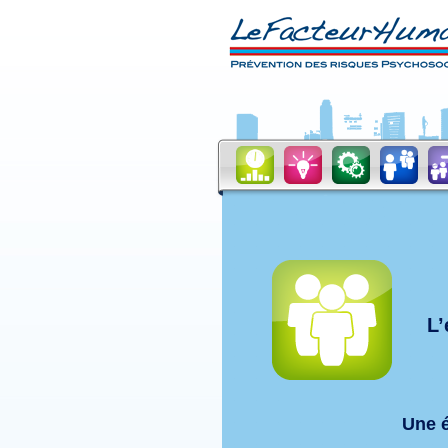
L’
Une é