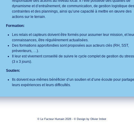
responsable des actions au niveau local. Il / elle possède des qualités de
dynamisme et d’entraînement, de communication, de gestion logistique de
contraintes et des plannings, ainsi qu’une capacité à mettre en œuvre des
actions sur le terrain.
Formation:
Les relais et capteurs doivent être formés pour assumer leur mission, et leu
connaissances, être régulièrement actualisées.
Des formations approfondies sont proposées aux acteurs clés (RH, SST,
préventeurs, …).
Il leur est vivement conseillé de suivre le cycle complet de gestion du stress
(3 x 3 jours).
Soutien:
Ils doivent eux-mêmes bénéficier d’un soutien et d’une écoute pour partage
leurs expériences et leurs difficultés.
© Le Facteur Humain 2026 - © Design by
Olivier Imbot