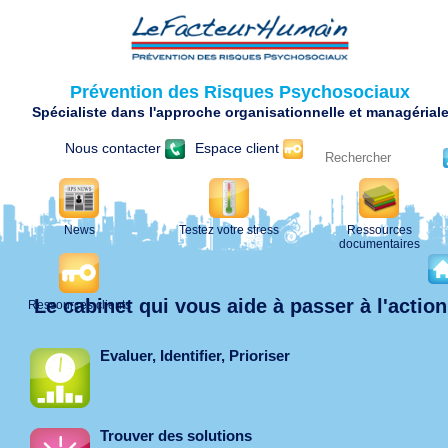
Prévention des Risques Psychosociaux
Spécialiste dans l'approche organisationnelle et managérial
Nous contacter
Espace client
News
Testez votre stress
Ressources
documentaires
Le cabinet qui vous aide à passer à l'action
Ressources clients
Evaluer, Identifier, Prioriser
Trouver des solutions