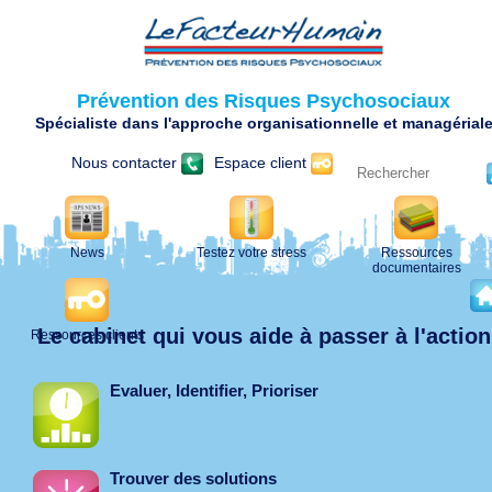
Prévention des Risques Psychosociaux
Spécialiste dans l'approche organisationnelle et managérial
Nous contacter
Espace client
News
Testez votre stress
Ressources
documentaires
Le cabinet qui vous aide à passer à l'action
Ressources clients
Evaluer, Identifier, Prioriser
Trouver des solutions