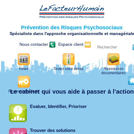
Prévention des Risques Psychosociaux
Spécialiste dans l'approche organisationnelle et managérial
Nous contacter
Espace client
News
Testez votre stress
Ressources
documentaires
Le cabinet qui vous aide à passer à l'action
Ressources clients
Evaluer, Identifier, Prioriser
Trouver des solutions