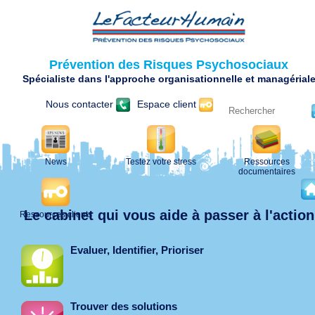
Prévention des Risques Psychosociaux
Spécialiste dans l'approche organisationnelle et managérial
Nous contacter
Espace client
News
Testez votre stress
Ressources
documentaires
Le cabinet qui vous aide à passer à l'action
Ressources clients
Evaluer, Identifier, Prioriser
Trouver des solutions