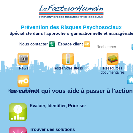
Prévention des Risques Psychosociaux
Spécialiste dans l'approche organisationnelle et managérial
Nous contacter
Espace client
News
Testez votre stress
Ressources
documentaires
Le cabinet qui vous aide à passer à l'action
Ressources clients
Evaluer, Identifier, Prioriser
Trouver des solutions