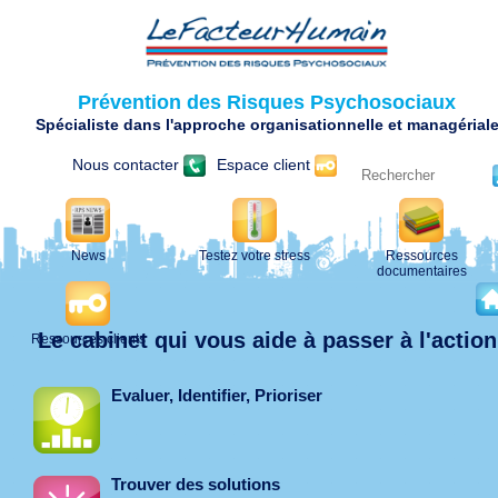
Prévention des Risques Psychosociaux
Spécialiste dans l'approche organisationnelle et managérial
Nous contacter
Espace client
News
Testez votre stress
Ressources
documentaires
Le cabinet qui vous aide à passer à l'action
Ressources clients
Evaluer, Identifier, Prioriser
Trouver des solutions