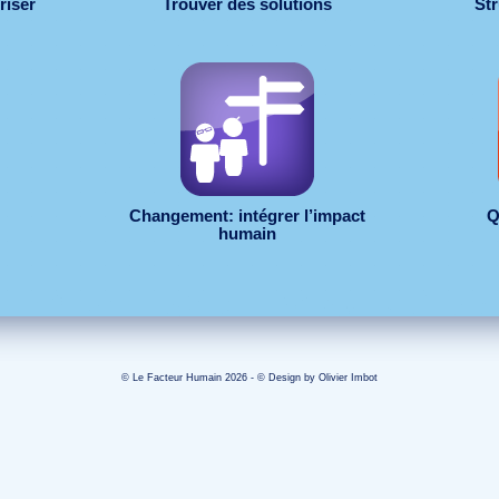
riser
Trouver des solutions
Str
Changement: intégrer l’impact
Q
humain
© Le Facteur Humain 2026 - © Design by
Olivier Imbot