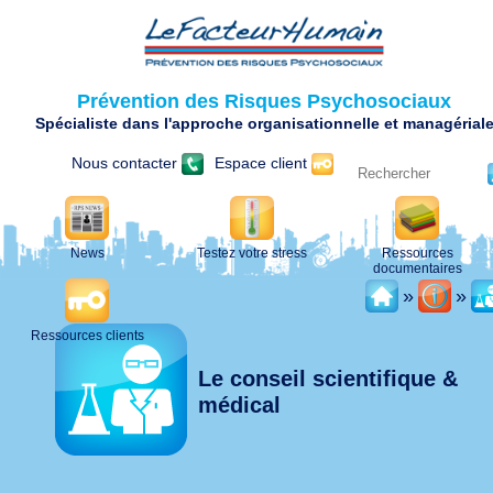
Prévention des Risques Psychosociaux
Spécialiste dans l'approche organisationnelle et managérial
Nous contacter
Espace client
News
Testez votre stress
Ressources
documentaires
»
»
Ressources clients
Le conseil scientifique &
médical